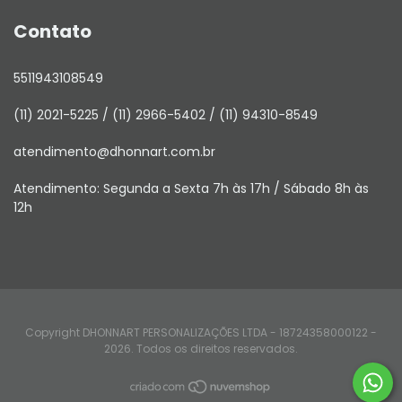
Contato
5511943108549
(11) 2021-5225 / (11) 2966-5402 / (11) 94310-8549
atendimento@dhonnart.com.br
Atendimento: Segunda a Sexta 7h às 17h / Sábado 8h às
12h
Copyright DHONNART PERSONALIZAÇÕES LTDA - 18724358000122 -
2026. Todos os direitos reservados.