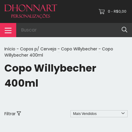
0
R$0,00
-
Início
-
Copos p/ Cerveja
-
Copo Willybecher
-
Copo
Willybecher 400ml
Copo Willybecher
400ml
Filtrar