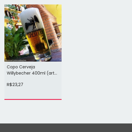
Copo Cerveja
Willybecher 400ml (arte
na cor preta 1 face)
R$23,27