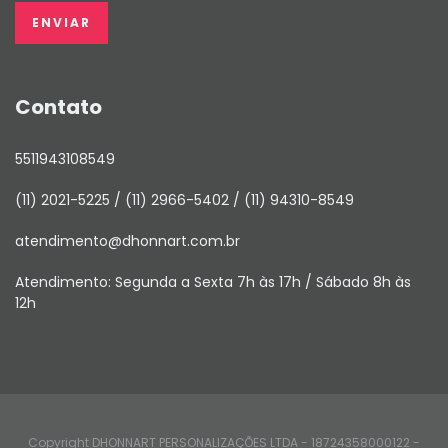
Contato
5511943108549
(11) 2021-5225 / (11) 2966-5402 / (11) 94310-8549
atendimento@dhonnart.com.br
Atendimento: Segunda a Sexta 7h às 17h / Sábado 8h às
12h
Copyright DHONNART PERSONALIZAÇÕES LTDA - 18724358000122 -