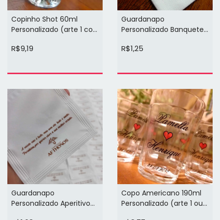
Copinho Shot 60ml
Guardanapo
Personalizado (arte 1 cor
Personalizado Banquete
1 face)
Folha Dupla 40cm x
R$9,19
R$1,25
40cm (1 cor)
Guardanapo
Copo Americano 190ml
Personalizado Aperitivo
Personalizado (arte 1 ou 2
Classico 11 x 12,5cm (1cor)
cores 1 face)