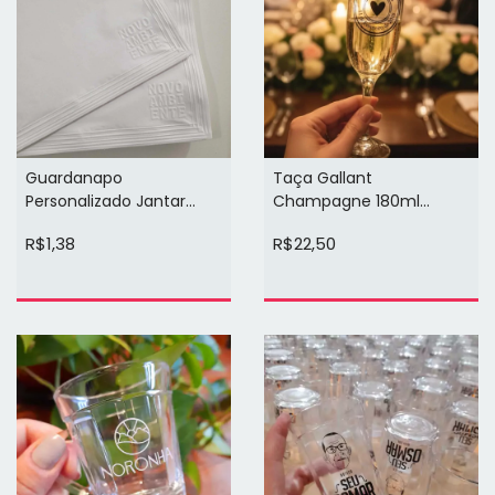
Guardanapo
Taça Gallant
Personalizado Jantar
Champagne 180ml
Classico 24cm x 24cm
Personalizada (arte 1 ou 2
R$1,38
R$22,50
(relevo)
cores em 1 face)