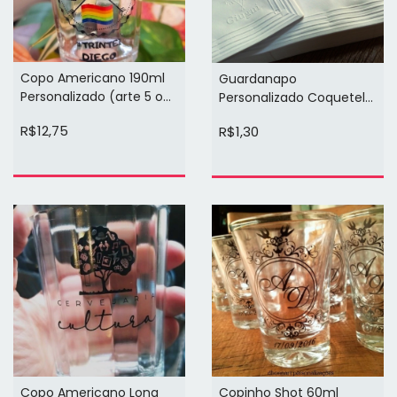
Copo Americano 190ml
Guardanapo
Personalizado (arte 5 ou
Personalizado Coquetel
6 cores 1 face)
Classico 20cm x 20cm
R$12,75
R$1,30
(relevo)
Copinho Shot 60ml
Copo Americano Long