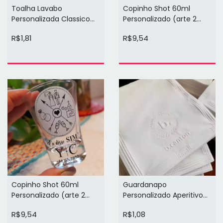
Toalha Lavabo
Copinho Shot 60ml
Personalizada Classico
Personalizado (arte 2
28,2cm x 25cm (logo 1
cores 1 face)
R$1,81
R$9,54
cor)
Copinho Shot 60ml
Guardanapo
Personalizado (arte 2
Personalizado Aperitivo
cores 1 face)
Classico 11 x 12,5cm
R$9,54
R$1,08
(relevo)