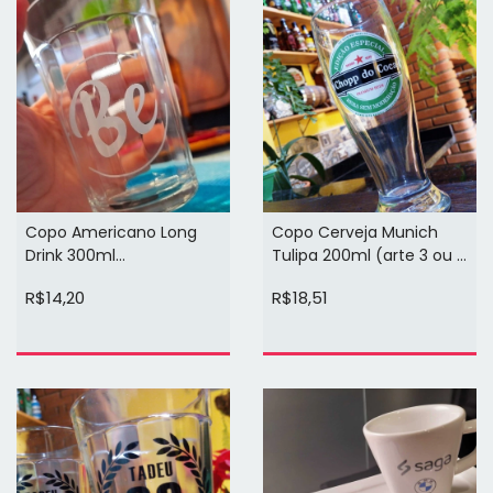
Copo Americano Long
Copo Cerveja Munich
Drink 300ml
Tulipa 200ml (arte 3 ou 4
Personalizado (arte 1 ou 2
cores 1 face)
R$14,20
R$18,51
cores 1 face)