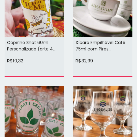
Copinho Shot 60ml
Xícara Empilhável Café
Personalizado (arte 4
75ml com Pires
cores 1 face)
Personalizada (arte 1 ou 2
R$10,32
R$32,99
cores)