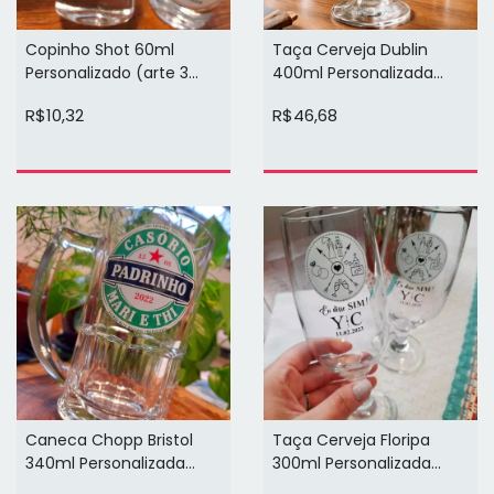
Copinho Shot 60ml
Taça Cerveja Dublin
Personalizado (arte 3
400ml Personalizada
cores 1 face)
(arte 3 ou 4 cores 1
R$10,32
R$46,68
face)
Caneca Chopp Bristol
Taça Cerveja Floripa
340ml Personalizada
300ml Personalizada
(arte 3 ou 4 cores 1
(arte 1 ou 2 cores em 1