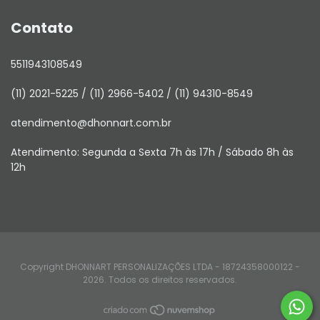
Contato
5511943108549
(11) 2021-5225 / (11) 2966-5402 / (11) 94310-8549
atendimento@dhonnart.com.br
Atendimento: Segunda a Sexta 7h às 17h / Sábado 8h às
12h
Copyright DHONNART PERSONALIZAÇÕES LTDA - 18724358000122 -
2026. Todos os direitos reservados.