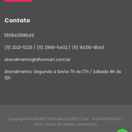
Contato
5511943108549
(11) 2021-5225 / (11) 2966-5402 / (11) 94310-8549
atendimento@dhonnart.com.br
Atendimento: Segunda a Sexta 7h às 17h / Sábado 8h às
12h
Copyright DHONNART PERSONALIZAÇÕES LTDA - 18724358000122 -
2026. Todos os direitos reservados.