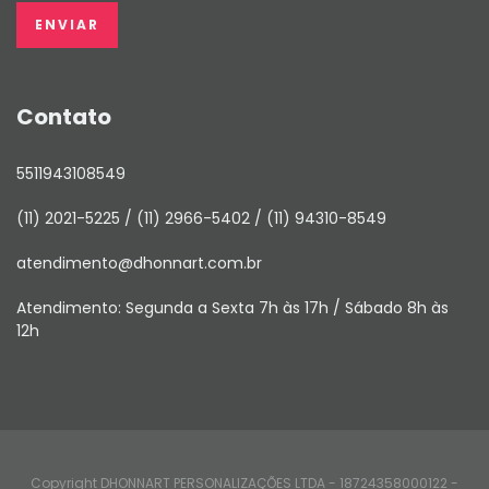
Contato
5511943108549
(11) 2021-5225 / (11) 2966-5402 / (11) 94310-8549
atendimento@dhonnart.com.br
Atendimento: Segunda a Sexta 7h às 17h / Sábado 8h às
12h
Copyright DHONNART PERSONALIZAÇÕES LTDA - 18724358000122 -