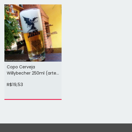
Copo Cerveja
Willybecher 250ml (arte
na cor preta 1 face)
R$19,53