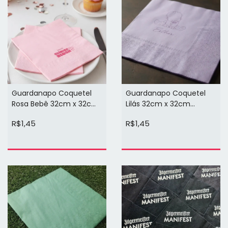
Guardanapo Coquetel
Guardanapo Coquetel
Rosa Bebê 32cm x 32cm
Lilás 32cm x 32cm
Personalizado (arte em 1
Personalizado (arte em 1
R$1,45
R$1,45
cor)
cor)