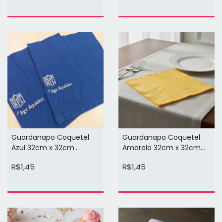
Guardanapo Coquetel
Guardanapo Coquetel
Azul 32cm x 32cm
Amarelo 32cm x 32cm
Personalizado (arte em 1
Personalizado (arte em 1
R$1,45
R$1,45
cor)
cor)