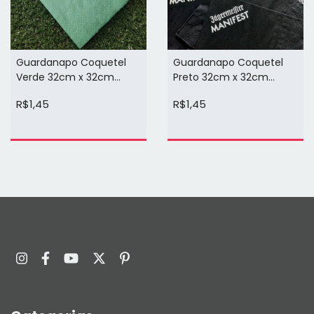
Guardanapo Coquetel
Guardanapo Coquetel
Verde 32cm x 32cm
Preto 32cm x 32cm
Personalizado (arte em 1
Personalizado (arte em 1
R$1,45
R$1,45
cor)
cor)