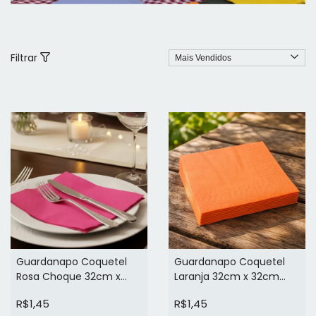
Filtrar
Guardanapo Coquetel
Guardanapo Coquetel
Rosa Choque 32cm x
Laranja 32cm x 32cm
32cm Personalizado
Personalizado (arte em 1
R$1,45
R$1,45
(arte em 1 cor)
cor)